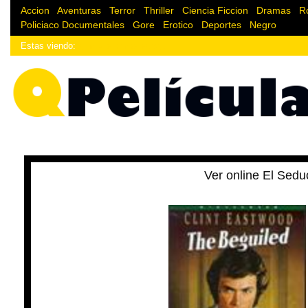
Accion
|
Aventuras
|
Terror
|
Thriller
|
Ciencia Ficcion
|
Dramas
|
R
Policiaco
Documentales
|
Gore
|
Erotico
|
Deportes
|
Negro
Estas viendo:
¿Enlace donde estoy?
Ver online El Sedu