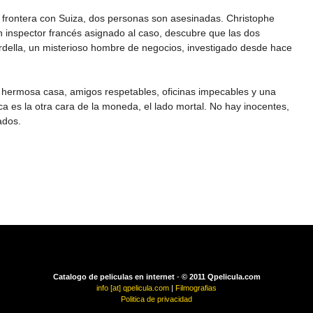
a frontera con Suiza, dos personas son asesinadas. Christophe
n inspector francés asignado al caso, descubre que las dos
rdella, un misterioso hombre de negocios, investigado desde hace
 hermosa casa, amigos respetables, oficinas impecables y una
a es la otra cara de la moneda, el lado mortal. No hay inocentes,
ados.
Catalogo de peliculas en internet
-
© 2011 Qpelicula.com
info [at] qpelicula.com
|
Filmografias
Politica de privacidad