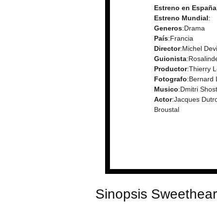
Estreno en España
Estreno Mundial
:
Generos
:Drama
País
:Francia
Director
:Michel Devi
Guionista
:Rosalinde
Productor
:Thierry 
Fotografo
:Bernard 
Musico
:Dmitri Shos
Actor
:Jacques Dutro
Broustal
Sinopsis Sweethear