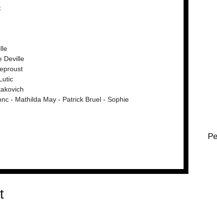
:
lle
 Deville
Leproust
Lutic
takovich
nc - Mathilda May - Patrick Bruel - Sophie
Pe
t