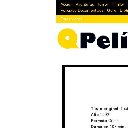
Accion
|
Aventuras
|
Terror
|
Thriller
|
Policiaco
Documentales
|
Gore
|
Erot
Estas viendo:
¿Enlace donde estoy?
Titulo original
: Tou
Año
:1992
Formato
:Color
Duracion
:107 minu