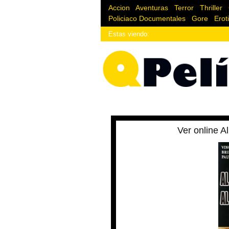
Accion
|
Aventuras
|
Terror
|
Thriller
|
Policiaco
Documentales
|
Gore
|
Erot
Estas viendo:
¿Enlace donde estoy?
Ver online Al