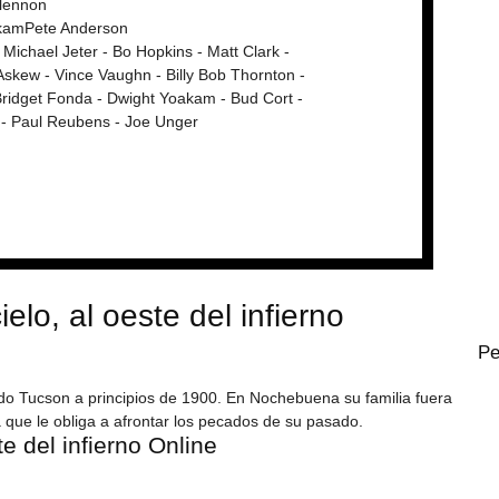
lennon
kamPete Anderson
 Michael Jeter - Bo Hopkins - Matt Clark -
Askew - Vince Vaughn - Billy Bob Thornton -
Bridget Fonda - Dwight Yoakam - Bud Cort -
 - Paul Reubens - Joe Unger
ielo, al oeste del infierno
Pe
lado Tucson a principios de 1900. En Nochebuena su familia fuera
ita que le obliga a afrontar los pecados de su pasado.
te del infierno Online