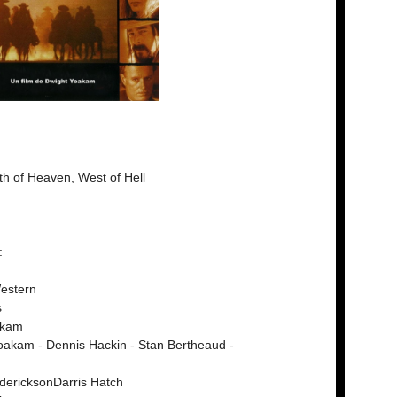
th of Heaven, West of Hell
:
estern
s
akam
oakam - Dennis Hackin - Stan Bertheaud -
dericksonDarris Hatch