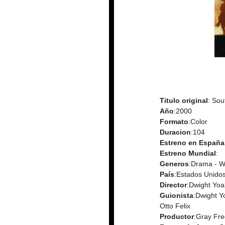
Titulo original
: Sou
Año
:2000
Formato
:Color
Duracion
:104
Estreno en España
Estreno Mundial
:
Generos
:Drama - W
País
:Estados Unido
Director
:Dwight Yo
Guionista
:Dwight Y
Otto Felix
Productor
:Gray Fre