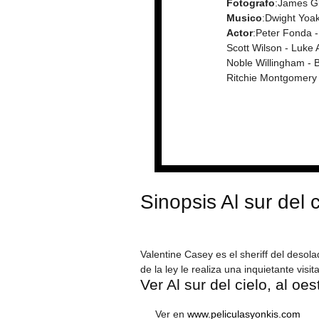
Fotografo
:James G
Musico
:Dwight Yoa
Actor
:Peter Fonda -
Scott Wilson - Luke 
Noble Willingham - 
Ritchie Montgomery
Sinopsis Al sur del c
Valentine Casey es el sheriff del deso
de la ley le realiza una inquietante vis
Ver Al sur del cielo, al oes
Ver en
www.peliculasyonkis.com