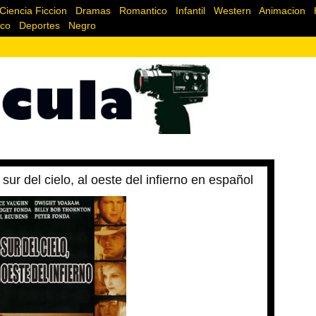
Ciencia Ficcion
|
Dramas
|
Romantico
|
Infantil
|
Western
|
Animacion
|
ico
|
Deportes
|
Negro
 sur del cielo, al oeste del infierno en español