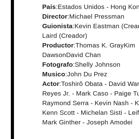
País
:Estados Unidos - Hong Ko
Director
:Michael Pressman
Guionista
:Kevin Eastman (Cread
Laird (Creador)
Productor
:Thomas K. GrayKim
DawsonDavid Chan
Fotografo
:Shelly Johnson
Musico
:John Du Prez
Actor
:Toshirô Obata - David War
Reyes Jr. - Mark Caso - Paige Tu
Raymond Serra - Kevin Nash - Ku
Kenn Scott - Michelan Sisti - Leif
Mark Ginther - Joseph Amodei