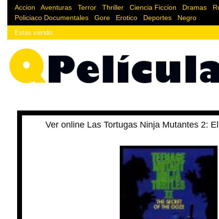
Accion
|
Aventuras
|
Terror
|
Thriller
|
Ciencia Ficcion
|
Dramas
|
R
Policiaco
Documentales
|
Gore
|
Erotico
|
Deportes
|
Negro
Estas viendo:
¿Enlace donde estoy?
Ver online Las Tortugas Ninja Mutantes 2: E