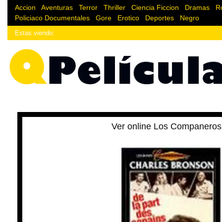
Accion
|
Aventuras
|
Terror
|
Thriller
|
Ciencia Ficcion
|
Dramas
|
R
Policiaco
Documentales
|
Gore
|
Erotico
|
Deportes
|
Negro
Estas viendo:
¿Enlace donde estoy?
Ver online Los Companeros 