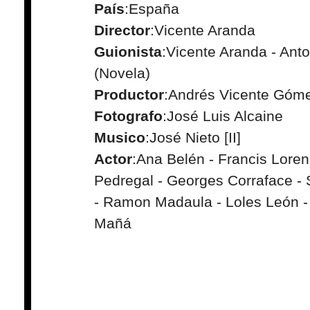
País
:España
Director
:Vicente Aranda
Guionista
:Vicente Aranda - Ant
(Novela)
Productor
:Andrés Vicente Góm
Fotografo
:José Luis Alcaine
Musico
:José Nieto [II]
Actor
:Ana Belén - Francis Loren
Pedregal - Georges Corraface - 
- Ramon Madaula - Loles León -
Mañá