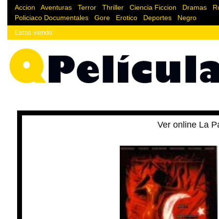
Accion
|
Aventuras
|
Terror
|
Thriller
|
Ciencia Ficcion
|
Dramas
|
R
Policiaco
Documentales
|
Gore
|
Erotico
|
Deportes
|
Negro
Estas viendo:
¿Enlace donde estoy?
Ver online La P