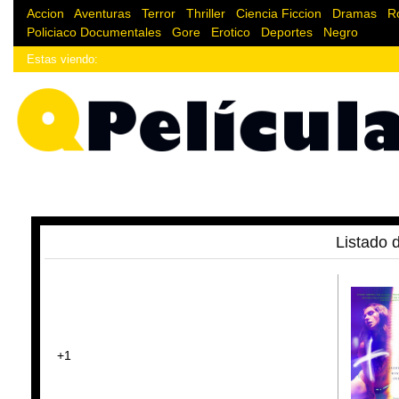
Accion
|
Aventuras
|
Terror
|
Thriller
|
Ciencia Ficcion
|
Dramas
|
R
Policiaco
Documentales
|
Gore
|
Erotico
|
Deportes
|
Negro
Estas viendo:
¿Enlace donde estoy?
Listado d
+1