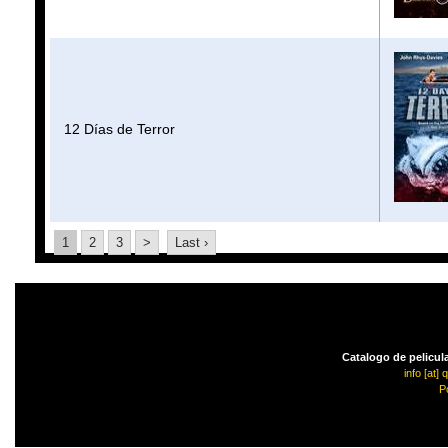
12 Días de Terror
1
2
3
>
Last ›
Catalogo de pelicula
info [at]
P